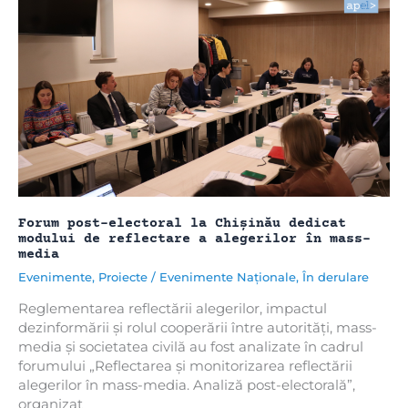
media
Forum post-electoral la Chișinău dedicat
modului de reflectare a alegerilor în mass-
media
Evenimente
,
Proiecte
/
Evenimente Naționale
,
În derulare
Reglementarea reflectării alegerilor, impactul
dezinformării și rolul cooperării între autorități, mass-
media și societatea civilă au fost analizate în cadrul
forumului „Reflectarea și monitorizarea reflectării
alegerilor în mass-media. Analiză post-electorală”,
organizat