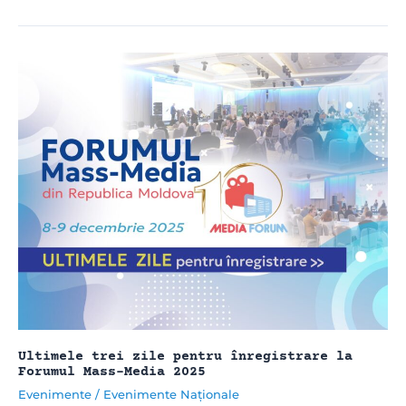
Media
2025
|
Participanții
la
Forum
cer
autorităților
garanții
reale
pentru
a
asigura
protecția
jurnaliștilor
Ultimele trei zile pentru înregistrare la
Forumul Mass-Media 2025
Evenimente
/
Evenimente Naționale