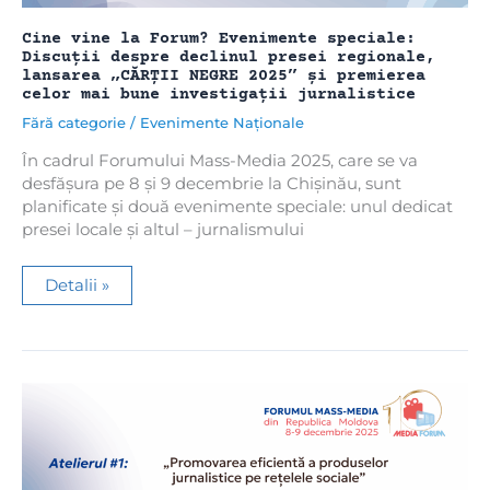
Cine vine la Forum? Evenimente speciale:
Discuții despre declinul presei regionale,
lansarea „CĂRȚII NEGRE 2025” și premierea
celor mai bune investigații jurnalistice
Fără categorie
/
Evenimente Naționale
În cadrul Forumului Mass-Media 2025, care se va
desfășura pe 8 și 9 decembrie la Chișinău, sunt
planificate și două evenimente speciale: unul dedicat
presei locale și altul – jurnalismului
Cine
Detalii »
vine
la
Forum?
Evenimente
speciale:
Discuții
despre
declinul
presei
regionale,
lansarea
„CĂRȚII
NEGRE