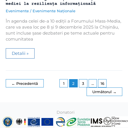
mediei la reziliența informațională
Evenimente
/
Evenimente Naționale
În agenda celei de-a 10 ediții a Forumului Mass-Media,
care va avea loc pe 8 și 9 decembrie 2025 la Chișinău,
sunt incluse șase dezbateri pe teme actuale pentru
comunitatea
Cine
Detalii »
vine
la
Forum?
Dezbateri:
Priorități
legislative,
libertatea
←
Precedentă
1
2
3
…
16
presei
în
Următorul
→
era
platformelor
Big
Tech
și
Donatori
contribuția
mass-
mediei
la