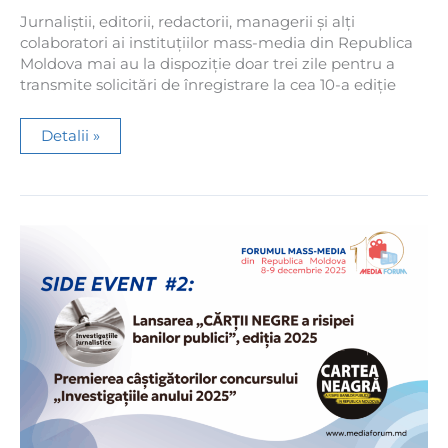
Jurnaliştii, editorii, redactorii, managerii şi alţi
colaboratori ai instituţiilor mass-media din Republica
Moldova mai au la dispoziție doar trei zile pentru a
transmite solicitări de înregistrare la cea 10-a ediție
Ultimele
Detalii »
trei
zile
pentru
înregistrare
la
Forumul
Mass-
Media
2025