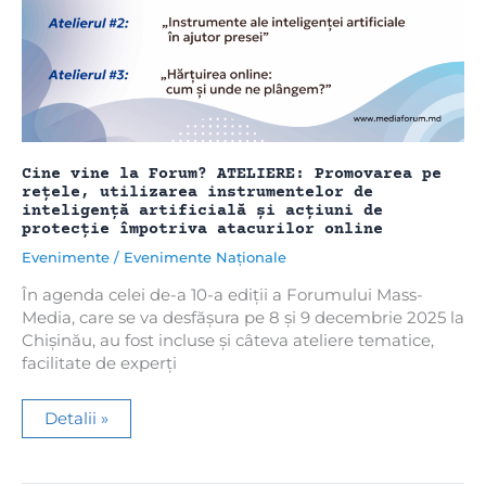
2025”
și
premierea
celor
mai
bune
investigații
jurnalistice
Cine vine la Forum? ATELIERE: Promovarea pe
rețele, utilizarea instrumentelor de
inteligență artificială și acțiuni de
protecție împotriva atacurilor online
Evenimente
/
Evenimente Naționale
În agenda celei de-a 10-a ediții a Forumului Mass-
Media, care se va desfășura pe 8 și 9 decembrie 2025 la
Chișinău, au fost incluse și câteva ateliere tematice,
facilitate de experți
Cine
Detalii »
vine
la
Forum?
ATELIERE: