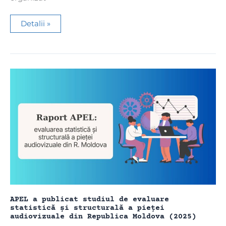
Forum
Detalii »
post-
electoral
la
Chișinău
dedicat
modului
de
reflectare
a
alegerilor
în
mass-
media
APEL a publicat studiul de evaluare
statistică și structurală a pieței
audiovizuale din Republica Moldova (2025)