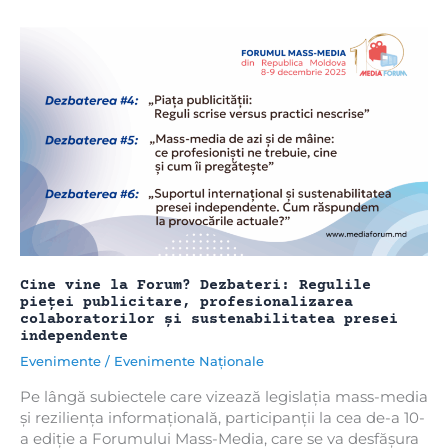
Promovarea
pe
rețele,
utilizarea
instrumentelor
de
inteligență
artificială
și
acțiuni
de
protecție
împotriva
atacurilor
online
Cine vine la Forum? Dezbateri: Regulile
pieței publicitare, profesionalizarea
colaboratorilor și sustenabilitatea presei
independente
Evenimente
/
Evenimente Naționale
Pe lângă subiectele care vizează legislația mass-media
și reziliența informațională, participanții la cea de-a 10-
a ediție a Forumului Mass-Media, care se va desfășura