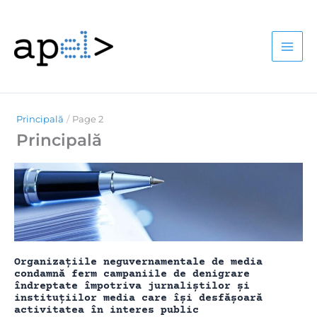
Skip
to
content
Principală
Page 2
Principală
Organizațiile neguvernamentale de media
condamnă ferm campaniile de denigrare
îndreptate împotriva jurnaliștilor și
instituțiilor media care își desfășoară
activitatea în interes public