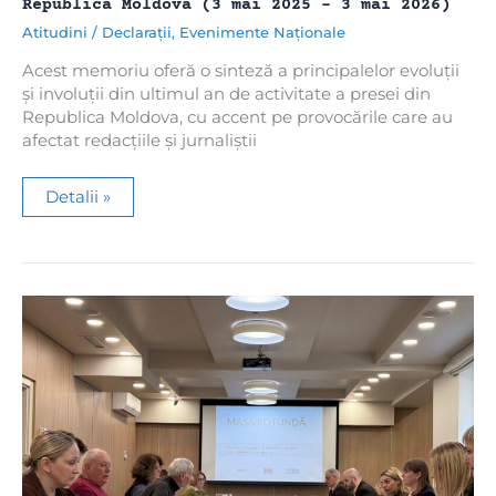
Republica Moldova (3 mai 2025 – 3 mai 2026)
activitatea
în
Atitudini
/
Declarații
,
Evenimente Naționale
interes
public
Acest memoriu oferă o sinteză a principalelor evoluții
și involuții din ultimul an de activitate a presei din
Republica Moldova, cu accent pe provocările care au
afectat redacțiile și jurnaliștii
MEMORIU
Detalii »
PRIVIND
LIBERTATEA
PRESEI
în
Republica
Moldova
(3
mai
2025
–
3
mai
2026)