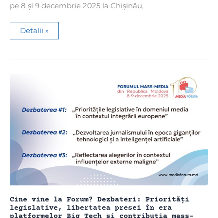
pe 8 și 9 decembrie 2025 la Chișinău,
Cine
Detalii »
vine
la
Forum?
Dezbateri:
Regulile
pieței
publicitare,
profesionalizarea
colaboratorilor
și
sustenabilitatea
presei
independente
Cine vine la Forum? Dezbateri: Priorități
legislative, libertatea presei în era
platformelor Big Tech și contribuția mass-