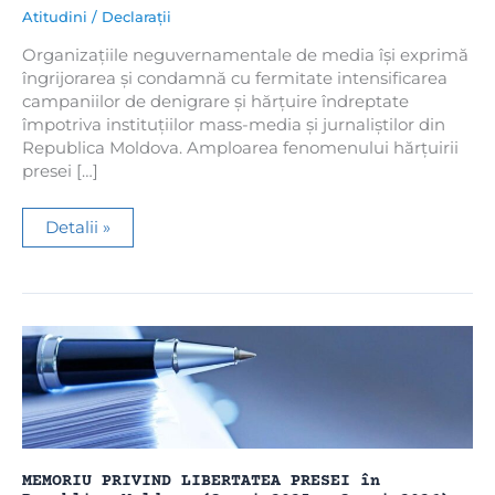
Atitudini
/
Declarații
Organizațiile neguvernamentale de media își exprimă
îngrijorarea și condamnă cu fermitate intensificarea
campaniilor de denigrare și hărțuire îndreptate
împotriva instituțiilor mass-media și jurnaliștilor din
Republica Moldova. Amploarea fenomenului hărțuirii
presei […]
Organizațiile
Detalii »
neguvernamentale
de
media
condamnă
ferm
campaniile
de
denigrare
îndreptate
împotriva
jurnaliștilor
și
instituțiilor
media
care
își
MEMORIU PRIVIND LIBERTATEA PRESEI în
desfășoară