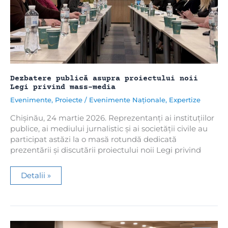
Dezbatere publică asupra proiectului noii
Legi privind mass-media
Evenimente
,
Proiecte
/
Evenimente Naționale
,
Expertize
Chișinău, 24 martie 2026. Reprezentanți ai instituțiilor
publice, ai mediului jurnalistic și ai societății civile au
participat astăzi la o masă rotundă dedicată
prezentării și discutării proiectului noii Legi privind
Dezbatere
Detalii »
publică
asupra
proiectului
noii
Legi
privind
mass-