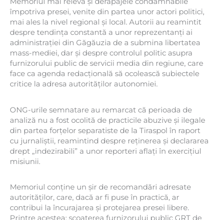
Memoriul mai relevă și derapajele condamnabile
împotriva presei, venite din partea unor actori politici,
mai ales la nivel regional și local. Autorii au reamintit
despre tendința constantă a unor reprezentanți ai
administrației din Găgăuzia de a submina libertatea
mass-mediei, dar și despre controlul politic asupra
furnizorului public de servicii media din regiune, care
face ca agenda redacțională să ocolească subiectele
critice la adresa autorităților autonomiei.
ONG-urile semnatare au remarcat că perioada de
analiză nu a fost ocolită de practicile abuzive și ilegale
din partea forțelor separatiste de la Tiraspol în raport
cu jurnaliștii, reamintind despre reținerea și declararea
drept „indezirabili” a unor reporteri aflați în exercițiul
misiunii.
Memoriul conține un șir de recomandări adresate
autorităților, care, dacă ar fi puse în practică, ar
contribui la încurajarea și protejarea presei libere.
Printre acestea: scoaterea furnizorului public GRT de