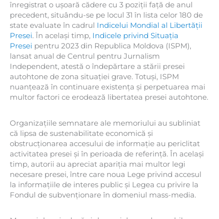
înregistrat o ușoară cădere cu 3 poziții față de anul
precedent, situându-se pe locul 31 în lista celor 180 de
state evaluate în cadrul
Indicelui Mondial al Libertății
Presei
. În același timp,
Indicele privind Situația
Presei
pentru 2023 din Republica Moldova (ISPM),
lansat anual de Centrul pentru Jurnalism
Independent, atestă o îndepărtare a stării presei
autohtone de zona situației grave. Totuși, ISPM
nuanțează în continuare existența și perpetuarea mai
multor factori ce erodează libertatea presei autohtone.
Organizațiile semnatare ale memoriului au subliniat
că lipsa de sustenabilitate economică și
obstrucționarea accesului de informație au periclitat
activitatea presei și în perioada de referință. În același
timp, autorii au apreciat apariția mai multor legi
necesare presei, între care noua Lege privind accesul
la informațiile de interes public și Legea cu privire la
Fondul de subvenționare în domeniul mass-media.