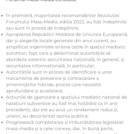
În premieră, majoritatea recomandărilor Rezoluției
Forumului Mass-Media, ediția 2022, au fost îndeplinite
sau sunt în proces de îndeplinire;
Apropierea Republicii Moldova de Uniunea Europeană,
dar și alegerile locale generale din anul curent, au
amplificat ingerințele străine ostile în spațiul mediatic
autohton, fapt care a determinat autoritățile să
abordeze sistemic securitatea națională, în general, și
securitatea informațională, în particular;
Autoritățile sunt în proces de identificare a unor
mecanisme de prevenire și contracarare a
amenințărilor hibride, proces care necesită
aprofundare și accelerare;
Acțiunile de igienizare a spațiului mediatic național de
narațiuni subversive au fost mai hotărâte ca în anii
precedenți, dar ele au avut un randament redus și,
uneori, au dezorientat opinia publică;
Progresează completarea și îmbunătățirea legislației
mass-media și a celei conexe, dar, în bună parte,