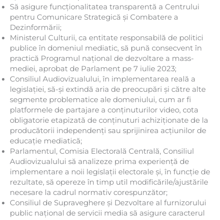
Să asigure funcționalitatea transparentă a Centrului
pentru Comunicare Strategică și Combatere a
Dezinformării;
Ministerul Culturii, ca entitate responsabilă de politici
publice în domeniul mediatic, să pună consecvent în
practică Programul național de dezvoltare a mass-
mediei, aprobat de Parlament pe 7 iulie 2023;
Consiliul Audiovizualului, în implementarea reală a
legislației, să-și extindă aria de preocupări și către alte
segmente problematice ale domeniului, cum ar fi
platformele de partajare a conținuturilor video, cota
obligatorie etapizată de conținuturi achiziționate de la
producătorii independenți sau sprijinirea acțiunilor de
educație mediatică;
Parlamentul, Comisia Electorală Centrală, Consiliul
Audiovizualului să analizeze prima experiență de
implementare a noii legislații electorale și, în funcție de
rezultate, să opereze în timp util modificările/ajustările
necesare la cadrul normativ corespunzător;
Consiliul de Supraveghere și Dezvoltare al furnizorului
public național de servicii media să asigure caracterul