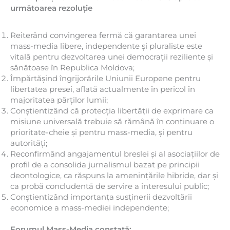
următoarea rezoluție
Reiterând convingerea fermă că garantarea unei
mass-media libere, independente și pluraliste este
vitală pentru dezvoltarea unei democrații reziliente și
sănătoase în Republica Moldova;
Împărtășind îngrijorările Uniunii Europene pentru
libertatea presei, aflată actualmente în pericol în
majoritatea părților lumii;
Conștientizând că protecția libertății de exprimare ca
misiune universală trebuie să rămână în continuare o
prioritate-cheie și pentru mass-media, și pentru
autorități;
Reconfirmând angajamentul breslei și al asociațiilor de
profil de a consolida jurnalismul bazat pe principii
deontologice, ca răspuns la amenințările hibride, dar și
ca probă concludentă de servire a interesului public;
Conștientizând importanța susținerii dezvoltării
economice a mass-mediei independente;
Forumul Mass-Media constată: