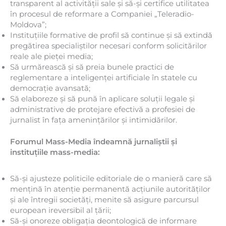
transparent al activității sale și să-și certifice utilitatea
în procesul de reformare a Companiei „Teleradio-
Moldova”;
Instituțiile formative de profil să continue și să extindă
pregătirea specialiștilor necesari conform solicitărilor
reale ale pieței media;
Să urmărească și să preia bunele practici de
reglementare a inteligenței artificiale în statele cu
democrație avansată;
Să elaboreze și să pună în aplicare soluții legale și
administrative de protejare efectivă a profesiei de
jurnalist în fața amenințărilor și intimidărilor.
Forumul Mass-Media îndeamnă jurnaliștii și
instituțiile mass-media:
Să-și ajusteze politicile editoriale de o manieră care să
mențină în atenție permanentă acțiunile autorităților
și ale întregii societăți, menite să asigure parcursul
european ireversibil al țării;
Să-și onoreze obligația deontologică de informare