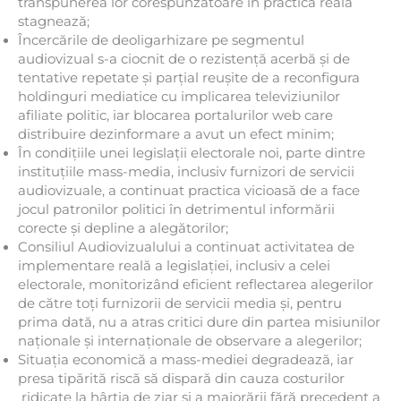
transpunerea lor corespunzătoare în practica reală
stagnează;
Încercările de deoligarhizare pe segmentul
audiovizual s-a ciocnit de o rezistență acerbă și de
tentative repetate și parțial reușite de a reconfigura
holdinguri mediatice cu implicarea televiziunilor
afiliate politic, iar blocarea portalurilor web care
distribuire dezinformare a avut un efect minim;
În condițiile unei legislații electorale noi, parte dintre
instituțiile mass-media, inclusiv furnizori de servicii
audiovizuale, a continuat practica vicioasă de a face
jocul patronilor politici în detrimentul informării
corecte și depline a alegătorilor;
Consiliul Audiovizualului a continuat activitatea de
implementare reală a legislației, inclusiv a celei
electorale, monitorizând eficient reflectarea alegerilor
de către toți furnizorii de servicii media și, pentru
prima dată, nu a atras critici dure din partea misiunilor
naționale și internaționale de observare a alegerilor;
Situația economică a mass-mediei degradează, iar
presa tipărită riscă să dispară din cauza costurilor
ridicate la hârtia de ziar și a majorării fără precedent a