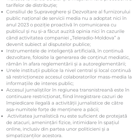
tarifelor de distribuție;
Consiliul de Supraveghere și Dezvoltare al furnizorului
public național de servicii media nu a adoptat nici în
anul 2023 o poziție proactivă în comunicarea cu
publicul și nu și-a făcut auzită opinia nici în cazurile
când activitatea companiei „Teleradio-Moldova” a
devenit subiect al disputelor publice;
Instrumentele de inteligență artificială, în continuă
dezvoltare, folosite la generarea de conținut mediatic,
rămân în afara reglementării și a autoreglementării;
Unele instituții publice la nivel central și local continuă
să restricționeze accesul colaboratorilor mass-media la
informațiile de interes public;
Accesul jurnaliștilor în regiunea transnistreană este în
continuare restricționat, fiind înregistrare cazuri de
împiedicare ilegală a activității jurnalistice de către
așa-numitele forțe de menținere a păcii;
Activitatea jurnalistică nu este suficient de protejată
de atacuri, amenințări fizice, intimidare în spațiul
online, inclusiv din partea unor politicieni și a
simpatizanților acestora.