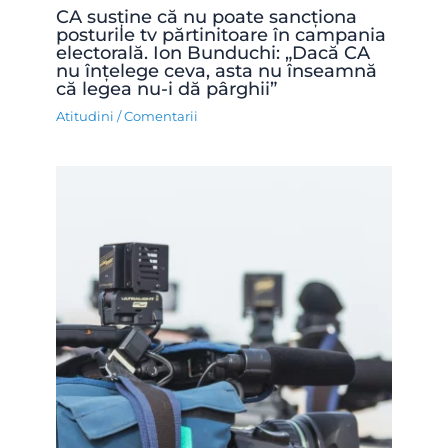
CA susține că nu poate sancționa
posturile tv părtinitoare în campania
electorală. Ion Bunduchi: „Dacă CA
nu înțelege ceva, asta nu înseamnă
că legea nu-i dă pârghii”
Atitudini
/
Comentarii