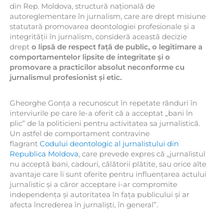
din Rep. Moldova, structură națională de
autoreglementare în jurnalism, care are drept misiune
statutară promovarea deontologiei profesionale și a
integrității în jurnalism, consideră această decizie
drept
o lipsă de respect față de public, o legitimare a
comportamentelor lipsite de integritate și o
promovare a practicilor absolut neconforme cu
jurnalismul profesionist și etic.
Gheorghe Gonța a recunoscut în repetate rânduri în
interviurile pe care le-a oferit că a acceptat „bani în
plic” de la politicieni pentru activitatea sa jurnalistică.
Un astfel de comportament contravine
flagrant
Codului deontologic al jurnalistului din
Republica Moldova
, care prevede expres că „jurnalistul
nu acceptă bani, cadouri, călătorii plătite, sau orice alte
avantaje care îi sunt oferite pentru influențarea actului
jurnalistic și a căror acceptare i-ar compromite
independența și autoritatea în fața publicului și ar
afecta încrederea în jurnaliști, în general”.