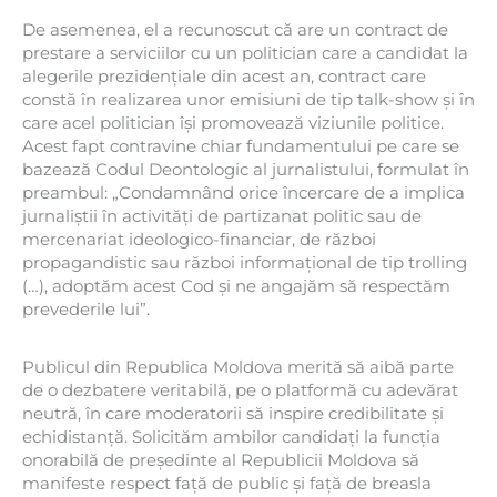
De asemenea, el a recunoscut că are un contract de
prestare a serviciilor cu un politician care a candidat la
alegerile prezidențiale din acest an, contract care
constă în realizarea unor emisiuni de tip talk-show și în
care acel politician își promovează viziunile politice.
Acest fapt contravine chiar fundamentului pe care se
bazează Codul Deontologic al jurnalistului, formulat în
preambul: „Condamnând orice încercare de a implica
jurnaliștii în activități de partizanat politic sau de
mercenariat ideologico-financiar, de război
propagandistic sau război informațional de tip trolling
(…), adoptăm acest Cod și ne angajăm să respectăm
prevederile lui”.
Publicul din Republica Moldova merită să aibă parte
de o dezbatere veritabilă, pe o platformă cu adevărat
neutră, în care moderatorii să inspire credibilitate și
echidistanță. Solicităm ambilor candidați la funcția
onorabilă de președinte al Republicii Moldova să
manifeste respect față de public și față de breasla