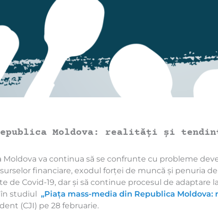
epublica Moldova: realități și tendin
 Moldova va continua să se confrunte cu probleme deveni
 resurselor financiare, exodul forței de muncă și penuria de 
ate de Covid-19, dar și să continue procesul de adaptare la
 în studiul
„Piața mass-media din Republica Moldova: re
ent (CJI) pe 28 februarie.