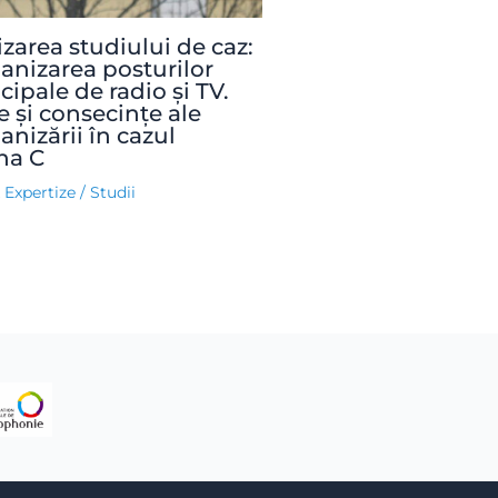
izarea studiului de caz:
anizarea posturilor
ipale de radio şi TV.
e şi consecinţe ale
anizării în cazul
na C
& Expertize
/
Studii