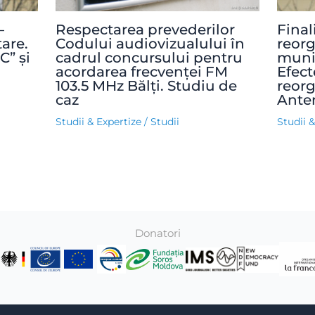
–
Final
Respectarea prevederilor
are.
reorg
Codului audiovizualului în
C” și
munic
cadrul concursului pentru
Efect
acordarea frecvenței FM
reorg
103.5 MHz Bălți. Studiu de
Ante
caz
Studii 
Studii & Expertize
/
Studii
Donatori