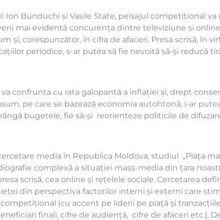
rții Ion Bunduchi și Vasile State, peisajul competițional 
deveni mai evidentă concurența dintre televiziune și online
 și, corespunzător, în cifra de afaceri. Presa scrisă, în vir
icațiilor periodice, s-ar putea să fie nevoită să-și reducă tir
se va confrunta cu rata galopantă a inflației și, drept cons
sum, pe care se bazează economia autohtonă, i-ar putea
rângă bugetele, fie să-și reorienteze politicile de difuzare 
cercetare media în Republica Moldova, studiul „Piața m
radiografie complexă a situației mass-media din țara noastr
esa scrisă, cea online și rețelele sociale. Cercetarea de
eței din perspectiva factorilor interni și externi care s
 competițional (cu accent pe liderii pe piață și tranzacțiil
eneficiari finali, cifre de audiență, cifre de afaceri etc.),