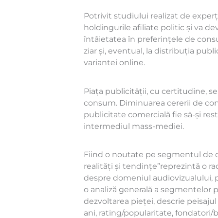
Potrivit studiului realizat de expe
holdingurile afiliate politic și va 
întâietatea în preferințele de consum
ziar și, eventual, la distribuția publ
variantei online.
Piața publicității, cu certitudine, 
consum. Diminuarea cererii de con
publicitate comercială fie să-și rest
intermediul mass-mediei.
Fiind o noutate pe segmentul de 
realități și tendințe”reprezintă o 
despre domeniul audiovizualului, pr
o analiză generală a segmentelor pi
dezvoltarea pieței, descrie peisajul
ani, rating/popularitate, fondatori/b