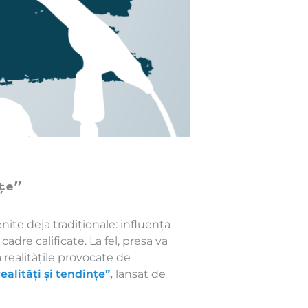
țe”
te deja tradiționale: influența
cadre calificate. La fel, presa va
 realitățile provocate de
alități și tendințe”
,
lansat de