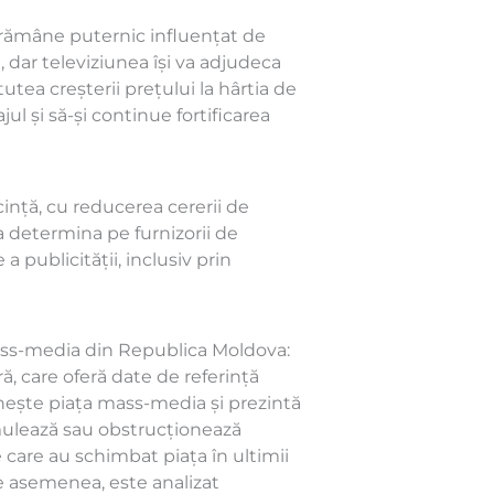
va rămâne puternic influențat de
, dar televiziunea își va adjudeca
tutea creșterii prețului la hârtia de
ajul și să-și continue fortificarea
ecință, cu reducerea cererii de
 determina pe furnizorii de
a publicității, inclusiv prin
ass-media din Republica Moldova:
ă, care oferă date de referință
finește piața mass-media și prezintă
timulează sau obstrucționează
e care au schimbat piața în ultimii
 De asemenea, este analizat