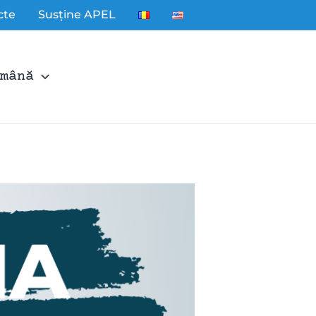
cte
Susține APEL
mână