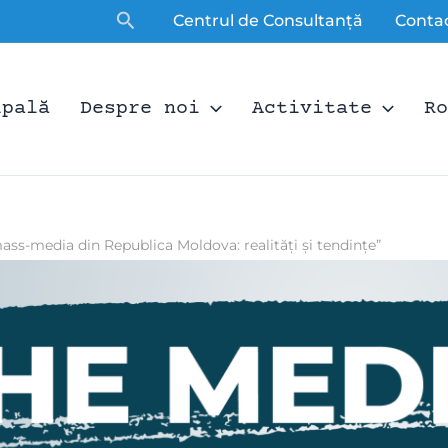
Căutare
Centrul de Consultanță
Conta
ipală
Despre noi
Activitate
Ro
ass-media din Republica Moldova: realități și tendințe”