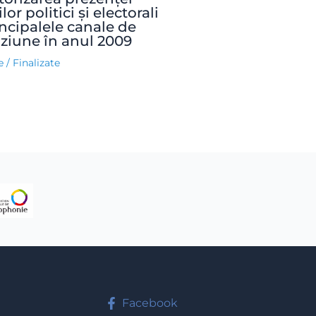
lor politici și electorali
incipalele canale de
iziune în anul 2009
e
/
Finalizate
Facebook