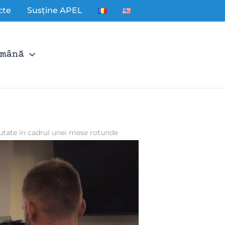
cte
Susține APEL
mână
utate în cadrul unei mese rotunde