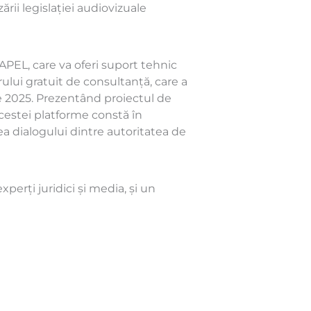
rii legislației audiovizuale
APEL, care va oferi suport tehnic
trului gratuit de consultanță, care a
e 2025. Prezentând proiectul de
cestei platforme constă în
rea dialogului dintre autoritatea de
perți juridici și media, și un