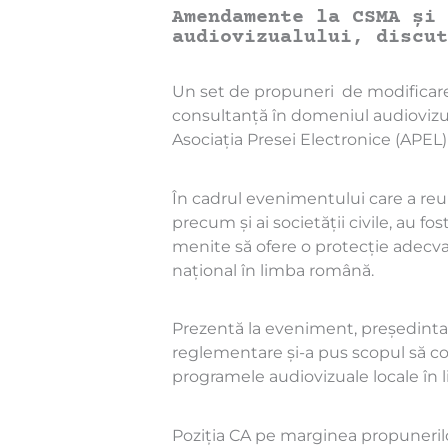
Amendamente la CSMA și 
audiovizualului, discut
Un set de propuneri de modificare
consultanță în domeniul audiovizua
Asociația Presei Electronice (APEL) 
În cadrul evenimentului care a reunit
precum și ai societății civile, au 
menite să ofere o protecție adecvat
național în limba română.
Prezentă la eveniment, președinta 
reglementare și-a pus scopul să cont
programele audiovizuale locale în 
Poziția CA pe marginea propunerilor 