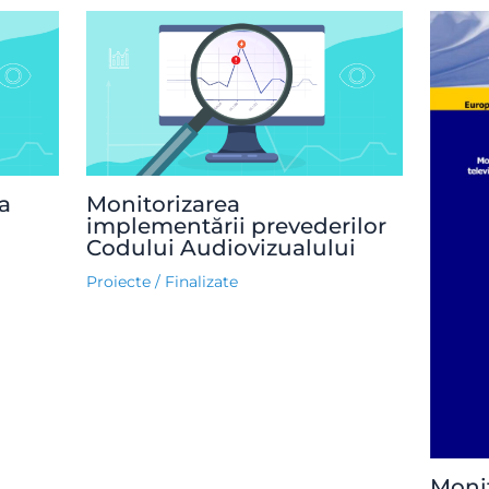
a
Monitorizarea
implementării prevederilor
Codului Audiovizualului
Proiecte
/
Finalizate
Monit