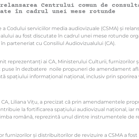
relansarea Centrului comun de consult
ate în cadrul unei mese rotunde
 a Codului serviciilor media audiovizuale (CSMA) și rela
lului au fost discutate în cadrul unei mese rotunde orga
în parteneriat cu Consiliul Audiovizualului (CA).
 reprezentanți ai CA, Ministerului Culturii, furnizorilor și
fost puse în dezbatere noile propuneri de amendament afla
ă spațiului informațional național, inclusiv prin sporire
CA, Liliana Vițu, a precizat că prin amendamentele prop
ribuie la fortificarea spațiului audiovizual național, iar m
limba română, reprezintă unul dintre instrumentele de rea
furnizorilor și distribuitorilor de revizuire a CSMA a fost