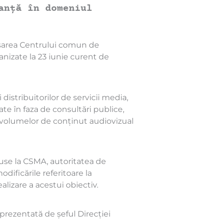
anță în domeniul
nsarea Centrului comun de
nizate la 23 iunie curent de
 distribuitorilor de servicii media,
te în faza de consultări publice,
a volumelor de conținut audiovizual
use la CSMA, autoritatea de
odificările referitoare la
lizare a acestui obiectiv.
 prezentată de șeful Direcției