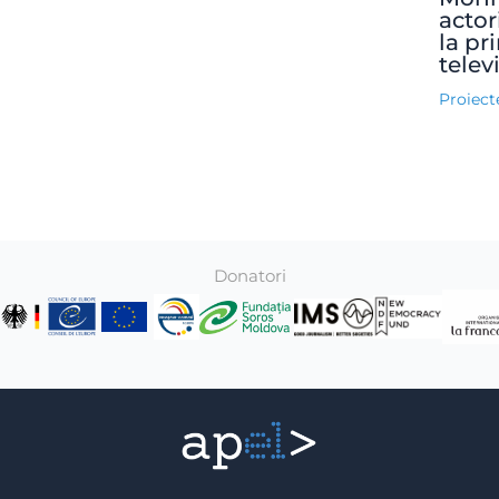
actori
la pr
telev
Proiect
Donatori