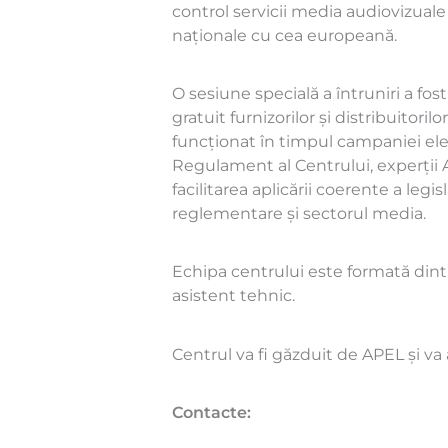
control servicii media audiovizuale 
naționale cu cea europeană.
O sesiune specială a întruniri a fo
gratuit furnizorilor și distribuitor
funcționat în timpul campaniei el
Regulament al Centrului, experții 
facilitarea aplicării coerente a leg
reglementare și sectorul media.
Echipa centrului este formată dintr
asistent tehnic.
Centrul va fi găzduit de APEL și v
Contacte: