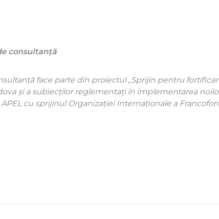
e consultanță
ltanță face parte din proiectul „Sprijin pentru fortificare
ova și a subiecților reglementați în implementarea noilor
PEL cu sprijinul Organizației Internaționale a Francofonie