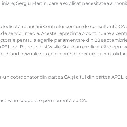
liniare, Sergiu Martin, care a explicat necesitatea armoniză
st dedicată relansării Centrului comun de consultanță CA-
ilor de servicii media. Acesta reprezintă o continuare a cen
ectorale pentru alegerile parlamentare din 28 septembri
APEL Ion Bunduchi și Vasile State au explicat că scopul a
islației audiovizuale și a celei conexe, precum și consolida
-un coordonator din partea CA și altul din partea APEL, ex
a activa în cooperare permanentă cu CA.