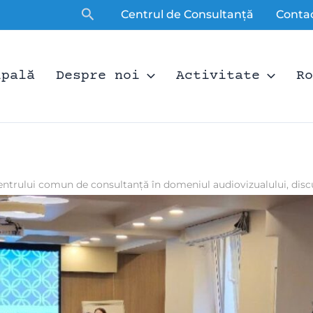
Căutare
Centrul de Consultanță
Conta
ipală
Despre noi
Activitate
Ro
trului comun de consultanță în domeniul audiovizualului, disc