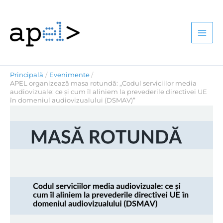
Skip
to
content
Principală
Evenimente
APEL organizează masa rotundă: „Codul serviciilor media
audiovizuale: ce și cum îl aliniem la prevederile directivei UE
în domeniul audiovizualului (DSMAV)”